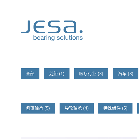
Skip
to
content
全部
划船 (1)
医疗行业 (3)
汽车 (3)
包覆轴承 (5)
导轮轴承 (4)
特殊组件 (5)