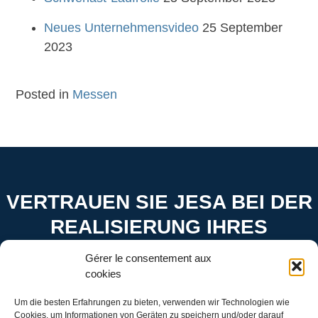
Neues Unternehmensvideo
25 September
2023
Posted in
Messen
VERTRAUEN SIE JESA BEI DER
REALISIERUNG IHRES
PROJEKTS
Gérer le consentement aux
cookies
Kontaktieren Sie uns zur gemeinsamen Verwirklichung
Um die besten Erfahrungen zu bieten, verwenden wir Technologien wie
Ihrer Ideen
Cookies, um Informationen von Geräten zu speichern und/oder darauf