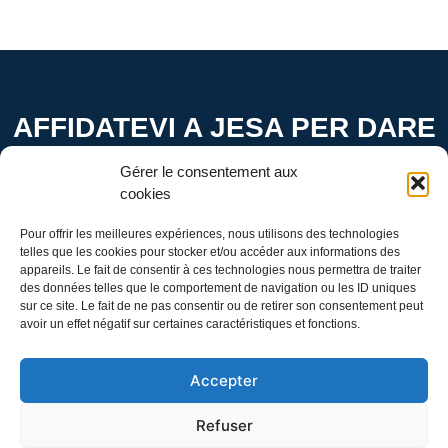
AFFIDATEVI A JESA PER DARE
VITA AL VOSTRO PROGETTO
Gérer le consentement aux
cookies
Contattateci per scoprire come possiamo trasformare le
Pour offrir les meilleures expériences, nous utilisons des technologies
vostre idee in realtà.
telles que les cookies pour stocker et/ou accéder aux informations des
appareils. Le fait de consentir à ces technologies nous permettra de traiter
CONTATTO
des données telles que le comportement de navigation ou les ID uniques
sur ce site. Le fait de ne pas consentir ou de retirer son consentement peut
avoir un effet négatif sur certaines caractéristiques et fonctions.
Accepter
Made in Switzerland
Refuser
© 2024 JESA SA -
Disclaimer & Privacy Policy