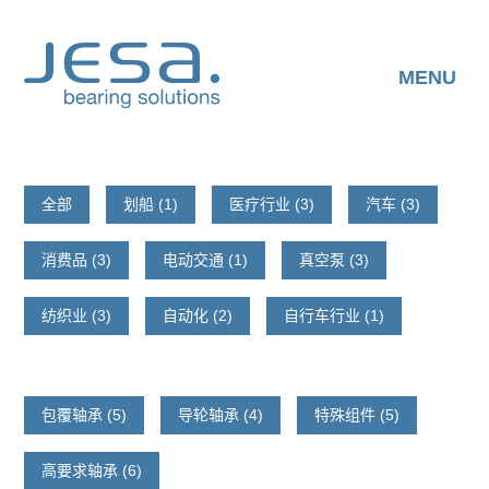
Skip
to
content
MENU
全部
划船 (1)
医疗行业 (3)
汽车 (3)
消费品 (3)
电动交通 (1)
真空泵 (3)
纺织业 (3)
自动化 (2)
自行车行业 (1)
包覆轴承 (5)
导轮轴承 (4)
特殊组件 (5)
高要求轴承 (6)