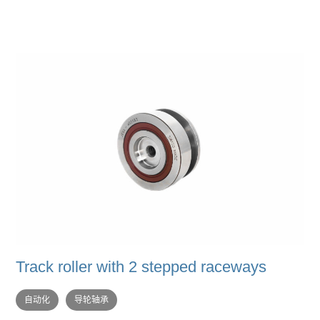
Track roller with 2 stepped raceways
自动化
导轮轴承