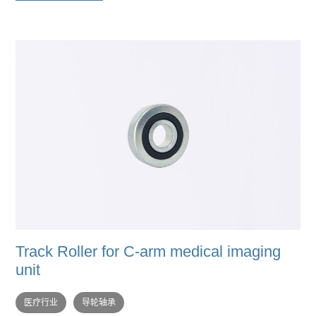
Track Roller for C-arm medical imaging
unit
医疗行业
导轮轴承