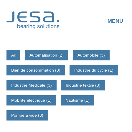
Skip
to
content
MENU
All
Automatisation (2)
Automobile (3)
Bien de consommation (3)
Industrie du cycle (1)
Industrie Médicale (3)
Industrie textile (3)
Mobilité électrique (1)
Nautisme (1)
Pompe à vide (3)